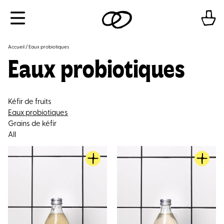
Aller
Menu
au
contenu
Accueil
/ Eaux probiotiques
Eaux probiotiques
Kéfir de fruits
Eaux probiotiques
Grains de kéfir
All