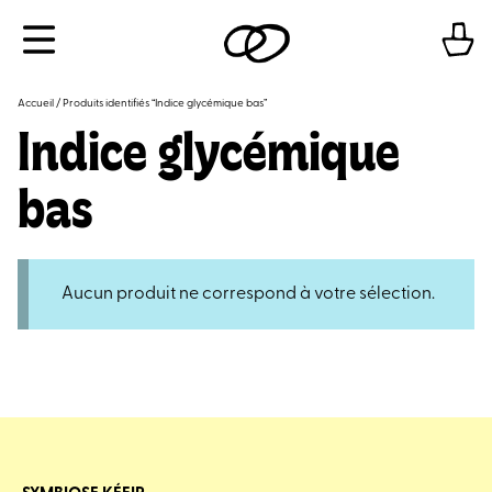
Aller
Menu
au
contenu
Accueil
/ Produits identifiés “Indice glycémique bas”
Indice glycémique
bas
Aucun produit ne correspond à votre sélection.