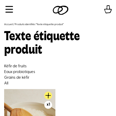
Aller
Menu
au
contenu
Accueil
/ Produits identifiés “Texte étiquette produit”
Texte étiquette
produit
Kéfir de fruits
Eaux probiotiques
Grains de kéfir
All
x1