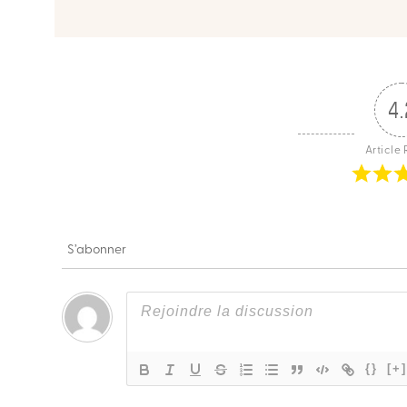
4.
Article 
S’abonner
{}
[+