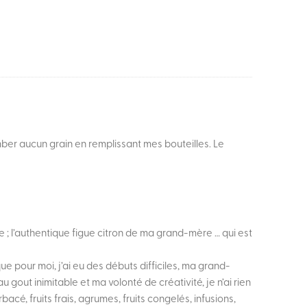
omber aucun grain en remplissant mes bouteilles. Le
e ; l’authentique figue citron de ma grand-mère … qui est
 que pour moi, j’ai eu des débuts difficiles, ma grand-
gout inimitable et ma volonté de créativité, je n’ai rien
acé, fruits frais, agrumes, fruits congelés, infusions,