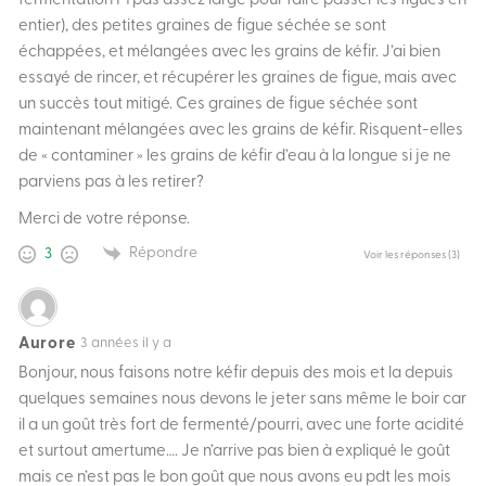
fermentation F1 pas assez large pour faire passer les figues en
entier), des petites graines de figue séchée se sont
échappées, et mélangées avec les grains de kéfir. J’ai bien
essayé de rincer, et récupérer les graines de figue, mais avec
un succès tout mitigé. Ces graines de figue séchée sont
maintenant mélangées avec les grains de kéfir. Risquent-elles
de « contaminer » les grains de kéfir d’eau à la longue si je ne
parviens pas à les retirer?
Merci de votre réponse.
Répondre
3
Voir les réponses
(3)
Aurore
3 années il y a
Bonjour, nous faisons notre kéfir depuis des mois et la depuis
quelques semaines nous devons le jeter sans même le boir car
il a un goût très fort de fermenté/pourri, avec une forte acidité
et surtout amertume…. Je n’arrive pas bien à expliqué le goût
mais ce n’est pas le bon goût que nous avons eu pdt les mois