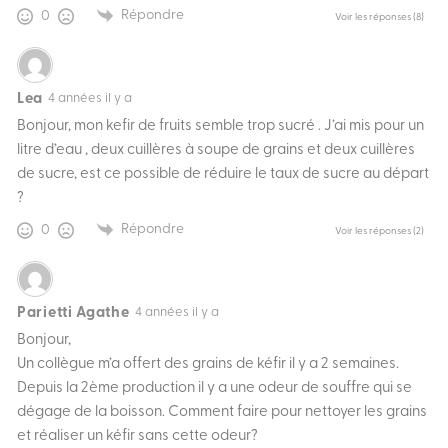
Répondre
0
Voir les réponses
(8)
Lea
4 années il y a
Bonjour, mon kefir de fruits semble trop sucré . J’ai mis pour un
litre d’eau , deux cuillères à soupe de grains et deux cuillères
de sucre, est ce possible de réduire le taux de sucre au départ
?
Répondre
0
Voir les réponses
(2)
Parietti Agathe
4 années il y a
Bonjour,
Un collègue m’a offert des grains de kéfir il y a 2 semaines.
Depuis la 2ème production il y a une odeur de souffre qui se
dégage de la boisson. Comment faire pour nettoyer les grains
et réaliser un kéfir sans cette odeur?