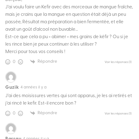
J’ai voulu faire un Kefir avec des morceaux de mangue fraîche,
mais je crains que la mangue en question était déjà un peu
passée, Résultat ma préparation a bien fermentée, et elle
avait un goût d’alcool non buvable…
Est-ce que cela a pu « abimer » mes grains de kéfir ? Ou si je
les rince bien je peux continuer à les utiliser ?
Merci pour tous vos conseils !
Répondre
0
Voir les réponses
(1)
Guzik
4 années il y a
J’ai des moisissures vertes qui sont apparus, je les ai retirés et
j’ai rincé le kefir. Est-il encore bon ?
Répondre
0
Voir les réponses
(1)
4 années il y a