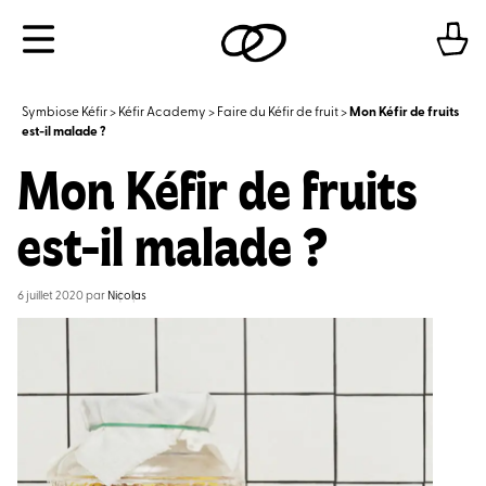
Aller
Menu
au
contenu
Symbiose Kéfir
>
Kéfir Academy
>
Faire du Kéfir de fruit
>
Mon Kéfir de fruits
est-il malade ?
Mon Kéfir de fruits
est-il malade ?
6 juillet 2020
par
Nicolas