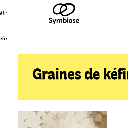
éfir
éfir
Graines de kéfi