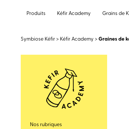
Aller
au
Produits
Kéfir Academy
Grains de K
contenu
Symbiose Kéfir
>
Kéfir Academy
>
Graines de k
Nos rubriques