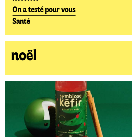
On a testé pour vous
Santé
noël