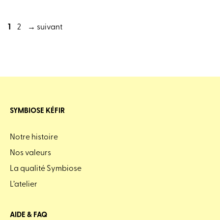
Page
Page
1
2
→
suivant
SYMBIOSE KÉFIR
Notre histoire
Nos valeurs
La qualité Symbiose
L’atelier
AIDE & FAQ